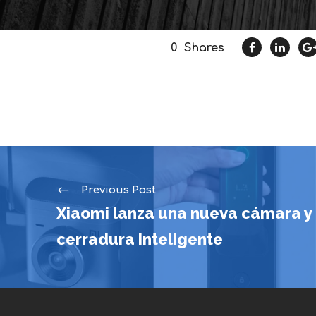
0
Shares
Previous Post
Xiaomi lanza una nueva cámara y
cerradura inteligente