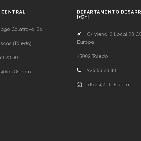
A CENTRAL
DEPARTAMENTO DESAR
I+D+I
ago Calatrava, 26
C/ Viena, 2 Local 23 C
Europa
escas (Toledo)
45002 Toledo
3 23 80
925 53 23 80
s@dtr3s.com
dtr3s@dtr3s.com