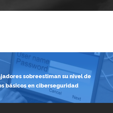
ajadores sobreestiman su nivel de
s básicos en ciberseguridad