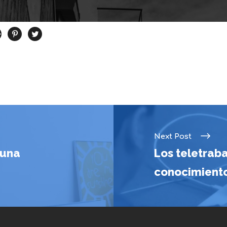
Next Post
 una
Los teletrab
conocimiento