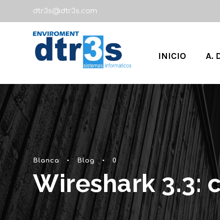
dtr3s@dtr3s.com
INICIO
A. 
Blanca
•
Blog
•
0
Wireshark 3.3: 