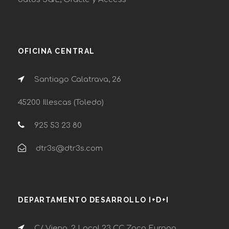
OFICINA CENTRAL
Santiago Calatrava, 26
45200 Illescas (Toledo)
925 53 23 80
dtr3s@dtr3s.com
DEPARTAMENTO DESARROLLO I+D+I
C/ Viena, 2 Local 23 CC Zoco Europa