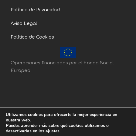
Política de Privacidad
Aviso Legal
Política de Cookies
Operaciones financiadas por el Fondo Social
Europeo
Utilizamos cookies para ofrecerte la mejor experiencia en
nuestra web.
Puedes aprender más sobre qué cookies utilizamos o
Copyright 2018 , Enviroment Dtr3s. All Right
desactivarlas en los
ajustes
.
Reserved.