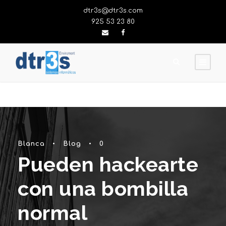
dtr3s@dtr3s.com
925 53 23 80
Blanca
•
Blog
•
0
Pueden hackearte
con una bombilla
normal