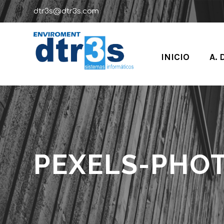
dtr3s@dtr3s.com
INICIO
A. 
PEXELS-PHOT