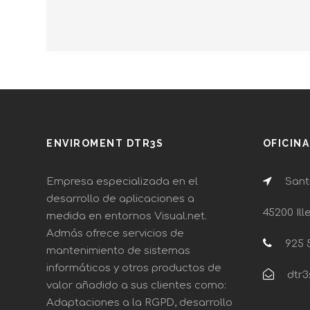
ENVIROMENT DTR3S
OFICIN
Empresa especializada en el
Santi
desarrollo de aplicaciones a
45200 Ill
medida en entornos Visual.net.
Admás ofrece servicios de
925 5
mantenimiento de sistemas
informáticos y otros productos de
dtr3
valor añadido a sus clientes como:
Adaptaciones a la RGPD, desarrollo