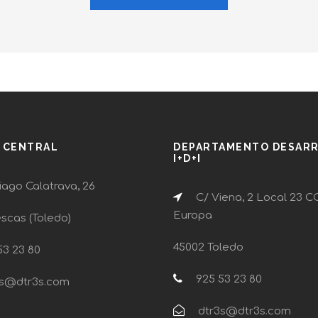
A CENTRAL
DEPARTAMENTO DESAR
I+D+I
ago Calatrava, 26
C/ Viena, 2 Local 23 C
Europa
escas (Toledo)
45002 Toledo
3 23 80
925 53 23 80
s@dtr3s.com
dtr3s@dtr3s.com