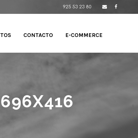
925 53 23 80
CTOS
CONTACTO
E-COMMERCE
696X416