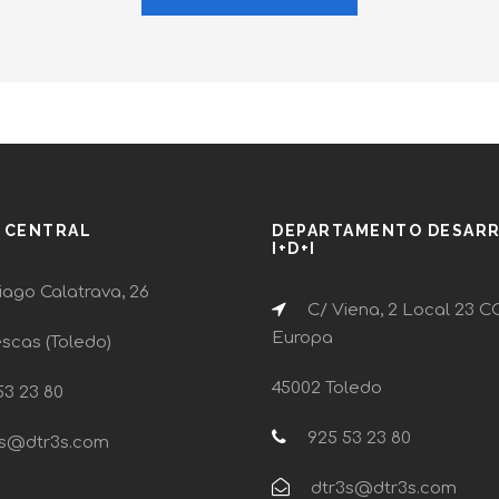
A CENTRAL
DEPARTAMENTO DESAR
I+D+I
ago Calatrava, 26
C/ Viena, 2 Local 23 C
Europa
escas (Toledo)
45002 Toledo
3 23 80
925 53 23 80
s@dtr3s.com
dtr3s@dtr3s.com