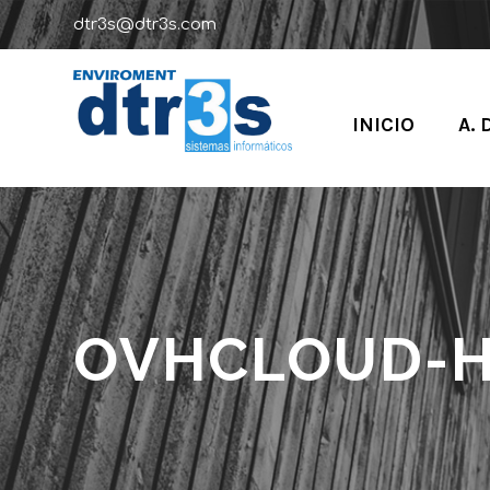
dtr3s@dtr3s.com
INICIO
A. 
OVHCLOUD-H