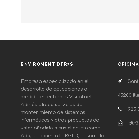
ENVIROMENT DTR3S
OFICIN
Empresa especializada en el
Santi
desarrollo de aplicaciones a
45200 Ill
medida en entornos Visual.net.
Admás ofrece servicios de
925 5
mantenimiento de sistemas
informáticos y otros productos de
dtr3
valor añadido a sus clientes como:
Adaptaciones a la RGPD, desarrollo