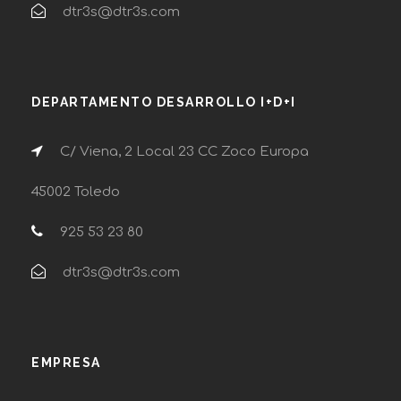
dtr3s@dtr3s.com
DEPARTAMENTO DESARROLLO I+D+I
C/ Viena, 2 Local 23 CC Zoco Europa
45002 Toledo
925 53 23 80
dtr3s@dtr3s.com
EMPRESA