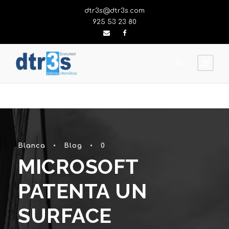
dtr3s@dtr3s.com
925 53 23 80
Blanca
•
Blog
•
0
MICROSOFT
PATENTA UN
SURFACE